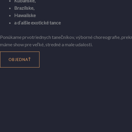
Kubánske,
Brazílske,
Hawaiiske
a ďalšie exotické tance
Ponúkame prvotriednych tanečníkov, výborné choreografie, prekrá
máme show pre veľké, stredné a male udalosti.
OBJEDNAŤ