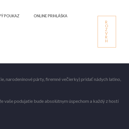
Ý POUKAZ
ONLINE PRIHLÁŠKA
R
O
Z
V
R
H
e, narodeninové párty, firemné večierky) pridať nádych latino,
 že vaše podujatie bude absolútnym úspechom a každý z hostí