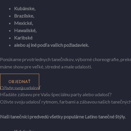
Kubánske,
Brazílske,
Mexické,
Hawaiiské,
Karibské
alebo aj iné podľa vašich požiadaviek.
Ponúkame prvotriednych tanečníkov, výborné choreografie, prekrá
máme show pre veľké, stredné a male udalosti.
OBJEDNAŤ
Oživte svoju udalosť
Hľadáte zábavu pre Vašu špeciálnu party alebo udalosť?
Oživte svoju udalosť rytmom, farbami a zábavou našich tanečných 
Naši tanečníci predvedú všetky populárne Latino tanečné štýly.