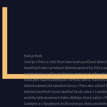
Náš príbeh
José je z Peru a celý život tancoval a počúval latin
tanečných lekcí priniesol latinskoamerický štýl a a
svojej vlasti a počúval latinskoamerickú hudbu od út
stala jeho najobľúbenejšou formou tanca. Navštevo
latinskoamerické tanečné kurzy v Peru ako súčasť
taktiež navštívil rôzne tanečné školy salsy v Londý
urobila latinskoamerického dídžeja, ktorý začal v 
Londýne a v Spojenom kráľovstve po dobu posledn