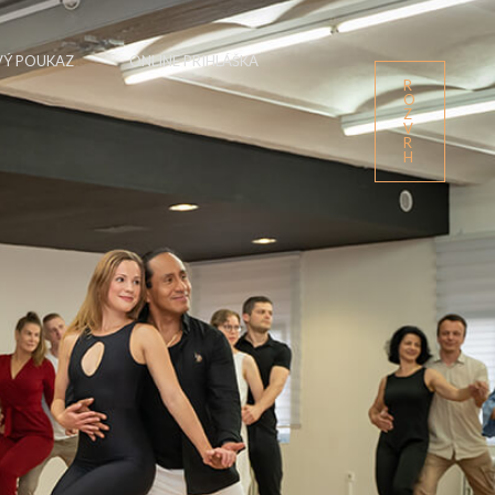
Ý POUKAZ
ONLINE PRIHLÁŠKA
R
O
Z
V
R
H