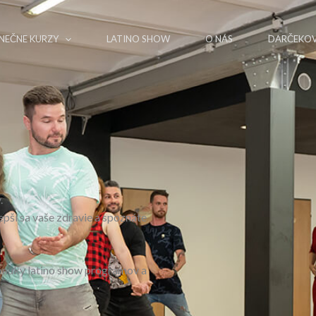
NEČNE KURZY
LATINO SHOW
O NÁS
DARČEKOV
.
lepší sa vaše zdravie a spoznáte
ponuky latino show programov a