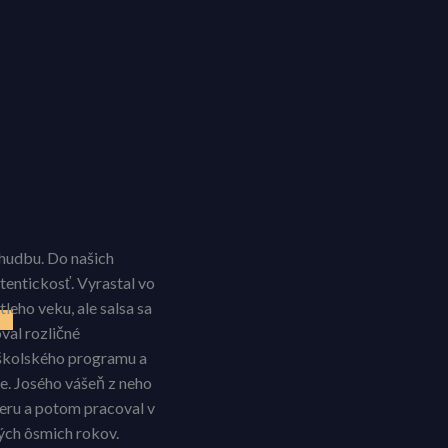
o hudbu. Do našich
utentickosť. Vyrastal vo
leho veku, ale salsa sa
val rozličné
 školského programu a
ne. Josého vášeň z neho
Peru a potom pracoval v
ých ôsmich rokov.